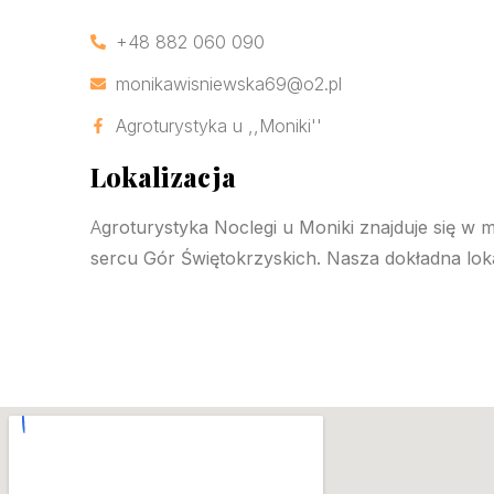
+48 882 060 090
monikawisniewska69@o2.pl
Agroturystyka u ,,Moniki''
Lokalizacja
A
groturystyka Noclegi u Moniki znajduje się w
sercu Gór Świętokrzyskich. Nasza dokładna lokal