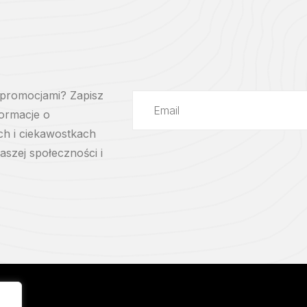
 promocjami? Zapisz
formacje o
ch i ciekawostkach
szej społeczności i