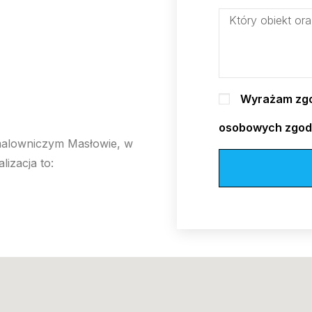
Wyrażam zgo
osobowych zgodn
 malowniczym Masłowie, w
izacja to: