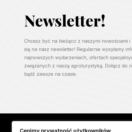
Newsletter!
Chcesz być na bieżąco z naszymi nowościami i
się na nasz newsletter! Regularnie wysyłamy in
najnowszych wydarzeniach, ofertach specjalny
związanych z naszą agroturystyką. Dołącz do na
bądź zawsze na czasie.
Cenimy prywatność użytkowników