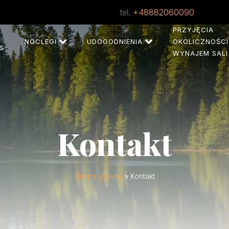
tel.
+48882060090
PRZYJĘCIA
NOCLEGI
UDOGODNIENIA
OKOLICZNOŚCI
S
WYNAJEM SALI
Kontakt
Strona główna
»
Kontakt