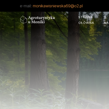
do
e-mail:
monikawisniewska69@o2.pl
treści
STRONA
O
GŁÓWNA
NA